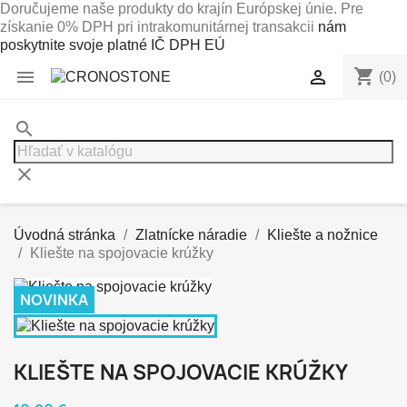
Doručujeme naše produkty do krajín Európskej únie. Pre
získanie 0% DPH pri intrakomunitárnej transakcii
nám
poskytnite svoje platné IČ DPH EÚ
shopping_cart


(0)
search
clear
Úvodná stránka
Zlatnícke náradie
Kliešte a nožnice
Kliešte na spojovacie krúžky
NOVINKA
KLIEŠTE NA SPOJOVACIE KRÚŽKY