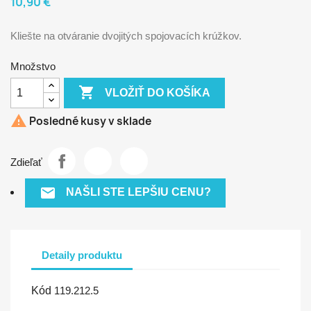
10,90 €
Kliešte na otváranie dvojitých spojovacích krúžkov.
Množstvo

VLOŽIŤ DO KOŠÍKA

Posledné kusy v sklade
Zdieľať

NAŠLI STE LEPŠIU CENU?
Detaily produktu
Kód
119.212.5