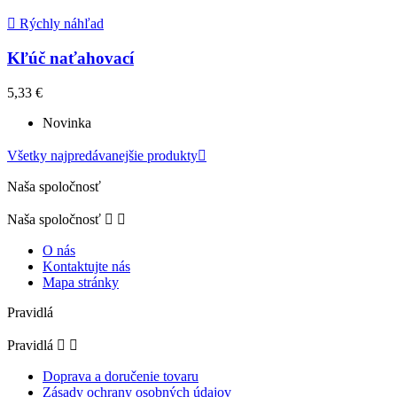

Rýchly náhľad
Kľúč naťahovací
5,33 €
Novinka
Všetky najpredávanejšie produkty

Naša spoločnosť
Naša spoločnosť


O nás
Kontaktujte nás
Mapa stránky
Pravidlá
Pravidlá


Doprava a doručenie tovaru
Zásady ochrany osobných údajov