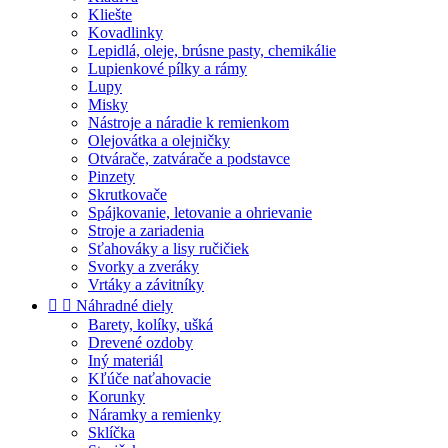
Kliešte
Kovadlinky
Lepidlá, oleje, brúsne pasty, chemikálie
Lupienkové pílky a rámy
Lupy
Misky
Nástroje a náradie k remienkom
Olejovátka a olejničky
Otvárače, zatvárače a podstavce
Pinzety
Skrutkovače
Spájkovanie, letovanie a ohrievanie
Stroje a zariadenia
Sťahováky a lisy ručičiek
Svorky a zveráky
Vrtáky a závitníky


Náhradné diely
Barety, kolíky, ušká
Drevené ozdoby
Iný materiál
Kľúče naťahovacie
Korunky
Náramky a remienky
Sklíčka