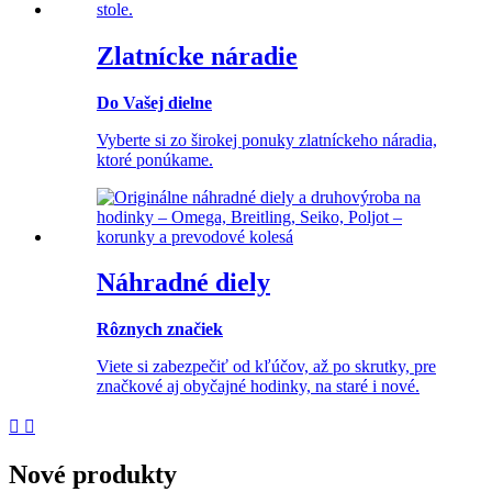
Zlatnícke náradie
Do Vašej dielne
Vyberte si zo širokej ponuky zlatníckeho náradia,
ktoré ponúkame.
Náhradné diely
Rôznych značiek
Viete si zabezpečiť od kľúčov, až po skrutky, pre
značkové aj obyčajné hodinky, na staré i nové.


Nové produkty