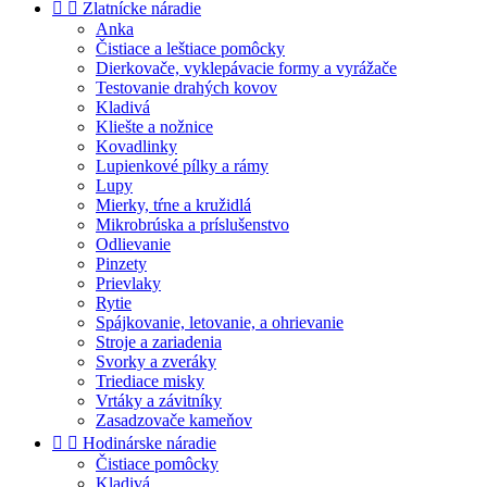


Zlatnícke náradie
Anka
Čistiace a leštiace pomôcky
Dierkovače, vyklepávacie formy a vyrážače
Testovanie drahých kovov
Kladivá
Kliešte a nožnice
Kovadlinky
Lupienkové pílky a rámy
Lupy
Mierky, tŕne a kružidlá
Mikrobrúska a príslušenstvo
Odlievanie
Pinzety
Prievlaky
Rytie
Spájkovanie, letovanie, a ohrievanie
Stroje a zariadenia
Svorky a zveráky
Triediace misky
Vrtáky a závitníky
Zasadzovače kameňov


Hodinárske náradie
Čistiace pomôcky
Kladivá