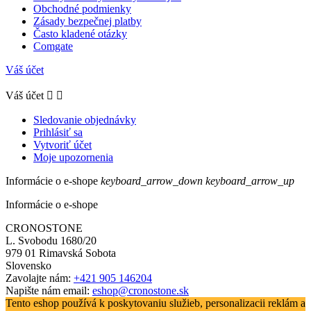
Obchodné podmienky
Zásady bezpečnej platby
Často kladené otázky
Comgate
Váš účet
Váš účet


Sledovanie objednávky
Prihlásiť sa
Vytvoriť účet
Moje upozornenia
Informácie o e-shope
keyboard_arrow_down
keyboard_arrow_up
Informácie o e-shope
CRONOSTONE
L. Svobodu 1680/20
979 01 Rimavská Sobota
Slovensko
Zavolajte nám:
+421 905 146204
Napište nám email:
eshop@cronostone.sk
Tento eshop používá k poskytovaniu služieb, personalizacii reklám a