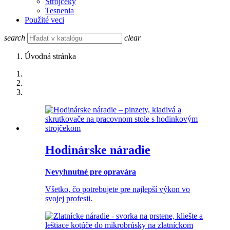
Strojčeky
Tesnenia
Použité veci
search
clear
Úvodná stránka
Hodinárske náradie
Nevyhnutné pre opravára
Všetko, čo potrebujete pre najlepší výkon vo
svojej profesii.